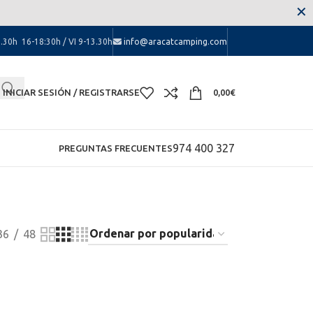
 las molestias.
✕
.30h 16-18:30h / VI 9-13.30h
info@aracatcamping.com
INICIAR SESIÓN / REGISTRARSE
0,00
€
974 400 327
PREGUNTAS FRECUENTES
36
48