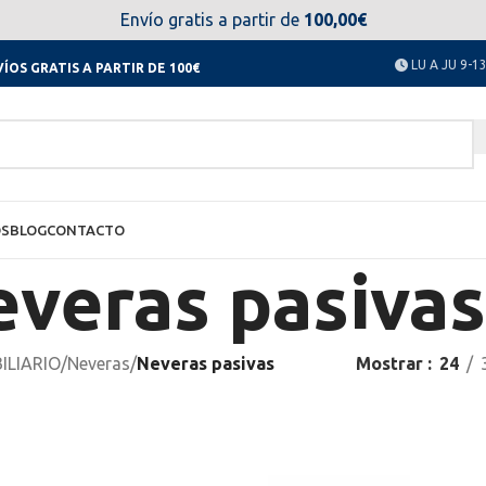
el día 11 al 23 de agosto no estaremos disponibles. Disculpen
Envío gratis a partir de
100,00€
LU A JU 9-13
ÍOS GRATIS A PARTIR DE 100€
OS
BLOG
CONTACTO
veras pasivas
ILIARIO
/
Neveras
/
Neveras pasivas
Mostrar
24