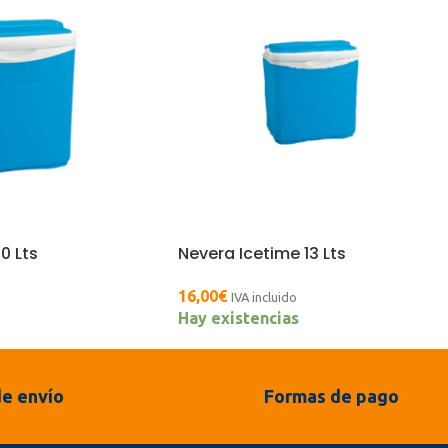
0 Lts
Nevera Icetime 13 Lts
16,00
€
IVA incluido
Hay existencias
e envío
Formas de pago