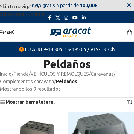
✕
Envío gratis a partir de
100,00€
Skip to navigation
estaremos disponibles. Disculpen las molestias.
Skip to main content
MENÚ
LU A JU 9-13.30h 16-18:30h / VI 9-13.30h
Peldaños
Inicio
/
Tienda
/
VEHÍCULOS Y REMOLQUES
/
Caravanas
/
Complementos caravana
/
Peldaños
Mostrando los 9 resultados
Mostrar barra lateral