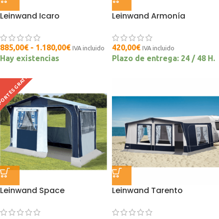
Leinwand Icaro
Leinwand Armonía
885,00
€
-
1.180,00
€
420,00
€
IVA incluido
IVA incluido
Hay existencias
Plazo de entrega: 24 / 48 H.
ORTES GRATIS
Leinwand Space
Leinwand Tarento