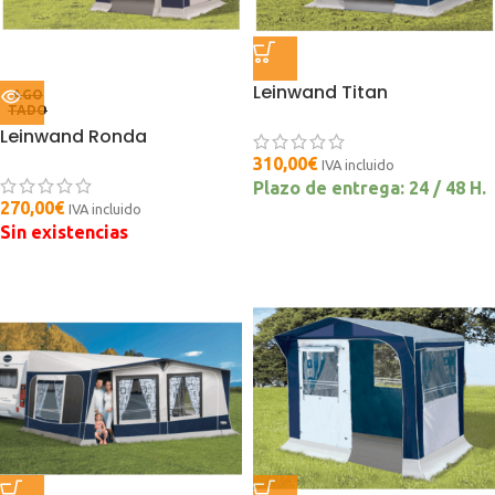
Leinwand Titan
AGO
TADO
Leinwand Ronda
310,00
€
IVA incluido
Plazo de entrega: 24 / 48 H.
270,00
€
IVA incluido
Sin existencias