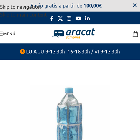
✕
Envío gratis a partir de
100,00€
Skip to navigation
estaremos disponibles. Disculpen las molestias.
Skip to main content
MENÚ
LU A JU 9-13.30h 16-18:30h / VI 9-13.30h