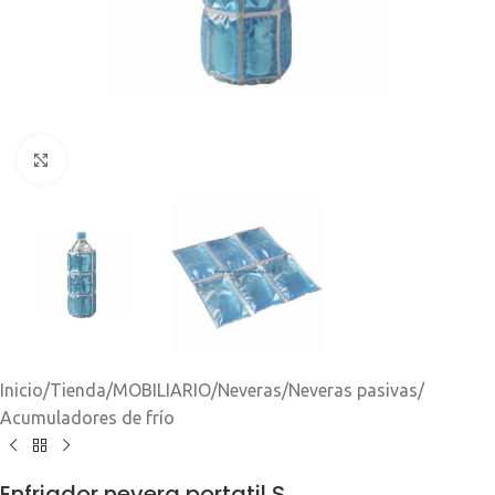
Clic para ampliar
Inicio
/
Tienda
/
MOBILIARIO
/
Neveras
/
Neveras pasivas
/
Acumuladores de frío
Enfriador nevera portatil S