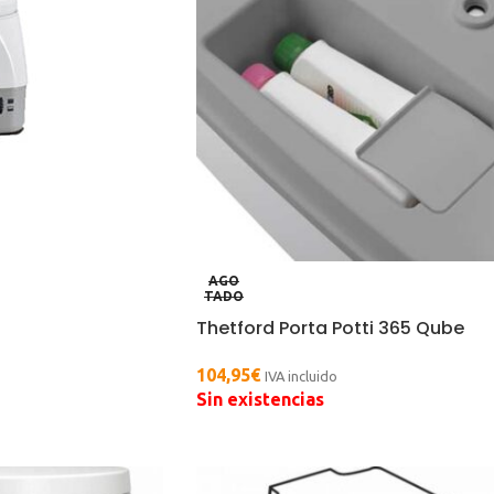
AGO
TADO
Thetford Porta Potti 365 Qube
104,95
€
IVA incluido
Sin existencias