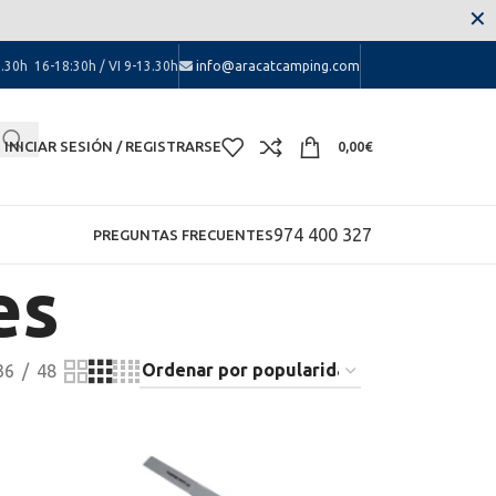
 las molestias.
✕
.30h 16-18:30h / VI 9-13.30h
info@aracatcamping.com
INICIAR SESIÓN / REGISTRARSE
0,00
€
974 400 327
PREGUNTAS FRECUENTES
es
36
48