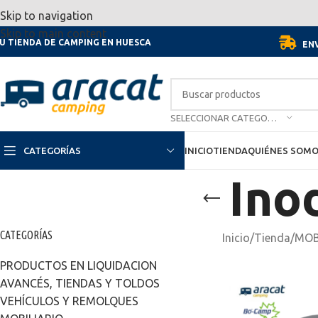
Por motivo de las vacaciones, d
Skip to navigation
Skip to main content
U TIENDA DE CAMPING EN HUESCA
ENV
SELECCIONAR CATEGORÍA
CATEGORÍAS
INICIO
TIENDA
QUIÉNES SOM
Ino
CATEGORÍAS
Inicio
/
Tienda
/
MOB
PRODUCTOS EN LIQUIDACION
AVANCÉS, TIENDAS Y TOLDOS
VEHÍCULOS Y REMOLQUES