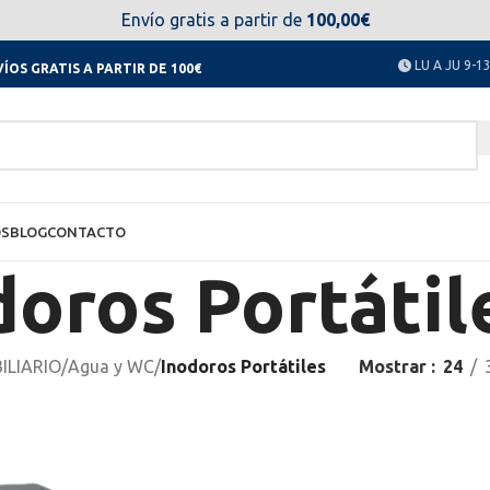
el día 11 al 23 de agosto no estaremos disponibles. Disculpen
Envío gratis a partir de
100,00€
LU A JU 9-13
ÍOS GRATIS A PARTIR DE 100€
OS
BLOG
CONTACTO
doros Portátil
ILIARIO
/
Agua y WC
/
Inodoros Portátiles
Mostrar
24