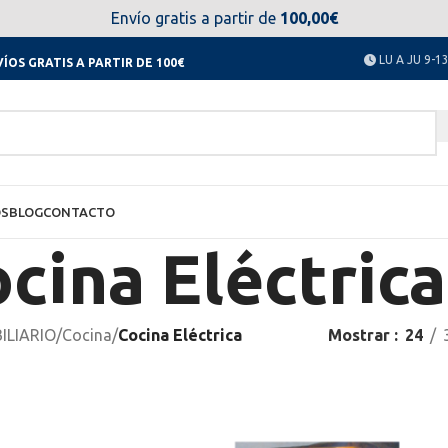
el día 11 al 23 de agosto no estaremos disponibles. Disculpen
Envío gratis a partir de
100,00€
LU A JU 9-13
ÍOS GRATIS A PARTIR DE 100€
OS
BLOG
CONTACTO
cina Eléctrica
ILIARIO
/
Cocina
/
Cocina Eléctrica
Mostrar
24