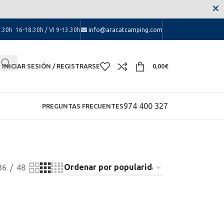
 las molestias.
✕
.30h 16-18:30h / VI 9-13.30h
info@aracatcamping.com
INICIAR SESIÓN / REGISTRARSE
0,00
€
974 400 327
PREGUNTAS FRECUENTES
36
48