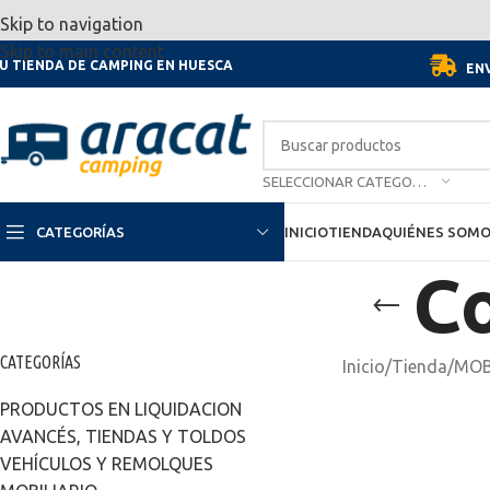
Por motivo de las vacaciones, d
Skip to navigation
Skip to main content
U TIENDA DE CAMPING EN HUESCA
ENV
SELECCIONAR CATEGORÍA
CATEGORÍAS
INICIO
TIENDA
QUIÉNES SOM
Co
CATEGORÍAS
Inicio
/
Tienda
/
MOB
PRODUCTOS EN LIQUIDACION
AVANCÉS, TIENDAS Y TOLDOS
VEHÍCULOS Y REMOLQUES