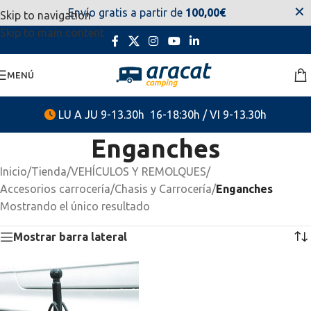
✕
Envío gratis a partir de
100,00€
Skip to navigation
estaremos disponibles. Disculpen las molestias.
Skip to main content
MENÚ
LU A JU 9-13.30h 16-18:30h / VI 9-13.30h
Enganches
Inicio
/
Tienda
/
VEHÍCULOS Y REMOLQUES
/
Accesorios carrocería
/
Chasis y Carrocería
/
Enganches
Mostrando el único resultado
Mostrar barra lateral