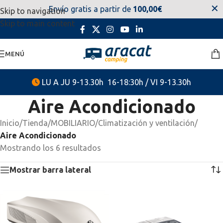
✕
Envío gratis a partir de
100,00€
Skip to navigation
estaremos disponibles. Disculpen las molestias.
Skip to main content
MENÚ
LU A JU 9-13.30h 16-18:30h / VI 9-13.30h
Aire Acondicionado
Inicio
/
Tienda
/
MOBILIARIO
/
Climatización y ventilación
/
Aire Acondicionado
Mostrando los 6 resultados
Mostrar barra lateral