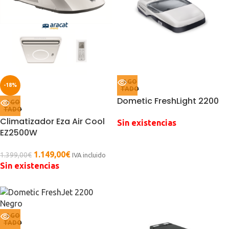
AGO
-18%
TADO
Dometic FreshLight 2200
AGO
TADO
Climatizador Eza Air Cool
Sin existencias
EZ2500W
1.149,00
€
1.399,00
€
IVA incluido
Sin existencias
AGO
TADO