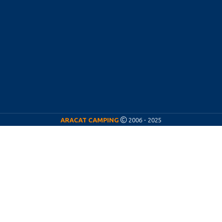
ARACAT CAMPING
2006 - 2025
ARACAT CÁMPING
¡Nos vamos de vacaciones! ☀️
Del
11 al 23 de agosto
estaremos de vacaciones,
por lo que nuestra actividad permanecerá
pausada durante esos días.