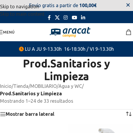
✕
Envío gratis a partir de
100,00€
Skip to navigation
estaremos disponibles. Disculpen las molestias.
Skip to main content
MENÚ
LU A JU 9-13.30h 16-18:30h / VI 9-13.30h
Prod.Sanitarios y
Limpieza
Inicio
/
Tienda
/
MOBILIARIO
/
Agua y WC
/
Prod.Sanitarios y Limpieza
Mostrando 1–24 de 33 resultados
Mostrar barra lateral