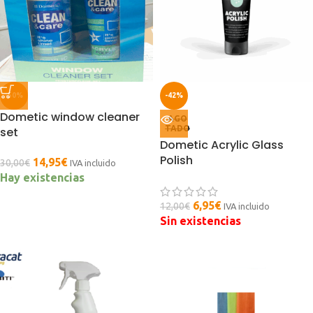
-50%
-42%
Dometic window cleaner
AGO
TADO
set
Dometic Acrylic Glass
Polish
14,95
€
30,00
€
IVA incluido
Hay existencias
6,95
€
12,00
€
IVA incluido
Sin existencias