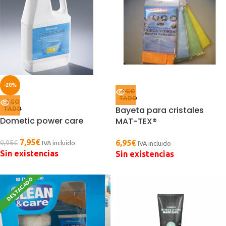
-20%
AGO
TADO
AGO
Bayeta para cristales
TADO
Dometic power care
MAT-TEX®
7,95
€
6,95
€
9,95
€
IVA incluido
IVA incluido
Sin existencias
Sin existencias
DESTACADO