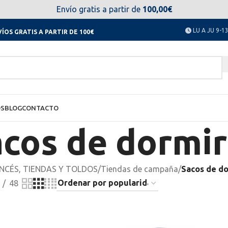
el día 11 al 23 de agosto no estaremos disponibles. Disculpen
Envío gratis a partir de
100,00€
LU A JU 9-13
ÍOS GRATIS A PARTIR DE 100€
OS
BLOG
CONTACTO
cos de dormir
NCÉS, TIENDAS Y TOLDOS
/
Tiendas de campaña
/
Sacos de d
48