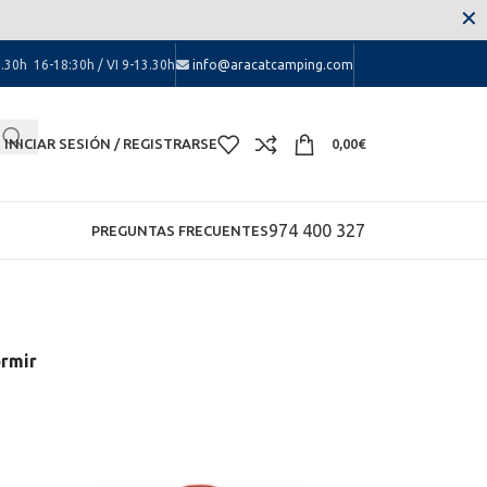
 las molestias.
✕
.30h 16-18:30h / VI 9-13.30h
info@aracatcamping.com
INICIAR SESIÓN / REGISTRARSE
0,00
€
974 400 327
PREGUNTAS FRECUENTES
ormir