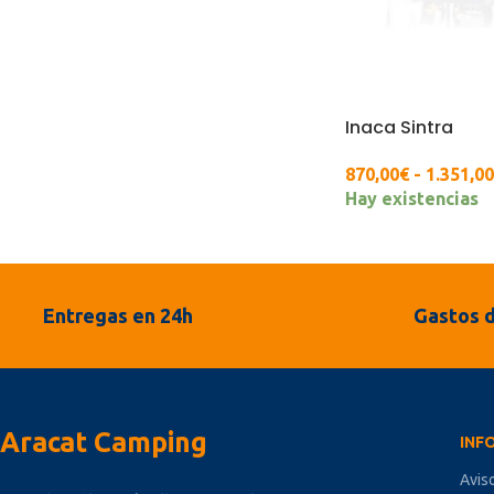
Inaca Sintra
870,00
€
-
1.351,00
Hay existencias
Entregas en 24h
Gastos d
Aracat Camping
INF
Avis