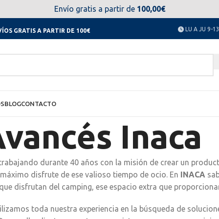
el día 11 al 23 de agosto no estaremos disponibles. Disculpen
Envío gratis a partir de
100,00€
LU A JU 9-13
ÍOS GRATIS A PARTIR DE 100€
OS
BLOG
CONTACTO
vancés Inaca
rabajando durante 40 años con la misión de crear un product
l máximo disfrute de ese valioso tiempo de ocio. En
INACA
sab
que disfrutan del camping, ese espacio extra que proporciona
ilizamos toda nuestra experiencia en la búsqueda de solucione