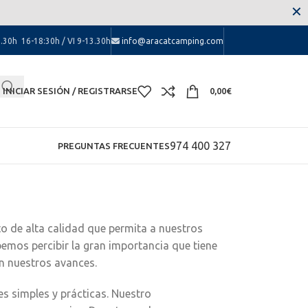
 las molestias.
✕
.30h 16-18:30h / VI 9-13.30h
info@aracatcamping.com
INICIAR SESIÓN / REGISTRARSE
0,00
€
974 400 327
PREGUNTAS FRECUENTES
o de alta calidad que permita a nuestros
emos percibir la gran importancia que tiene
n nuestros avances.
s simples y prácticas. Nuestro