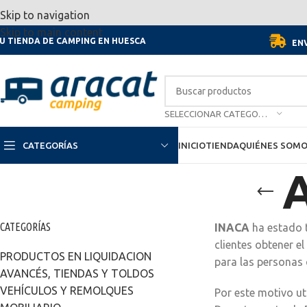
Por motivo de las vacaciones, d
Skip to navigation
Skip to main content
U TIENDA DE CAMPING EN HUESCA
ENV
SELECCIONAR CATEGORÍA
CATEGORÍAS
INICIO
TIENDA
QUIÉNES SOM
A
CATEGORÍAS
INACA
ha estado t
clientes obtener e
PRODUCTOS EN LIQUIDACION
para las personas 
AVANCÉS, TIENDAS Y TOLDOS
VEHÍCULOS Y REMOLQUES
Por este motivo ut