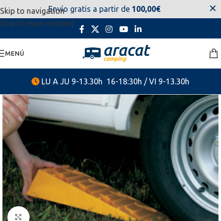
✕
Envío gratis a partir de
100,00€
Skip to navigation
estaremos disponibles. Disculpen las molestias.
Skip to main content
MENÚ
LU A JU 9-13.30h 16-18:30h / VI 9-13.30h
Clic para ampliar