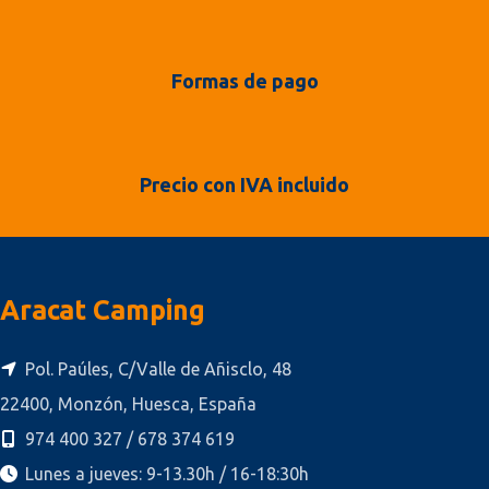
Formas de pago
Precio con IVA incluido
Aracat Camping
Pol. Paúles, C/Valle de Añisclo, 48
22400, Monzón, Huesca, España
974 400 327 / 678 374 619
Lunes a jueves: 9-13.30h / 16-18:30h