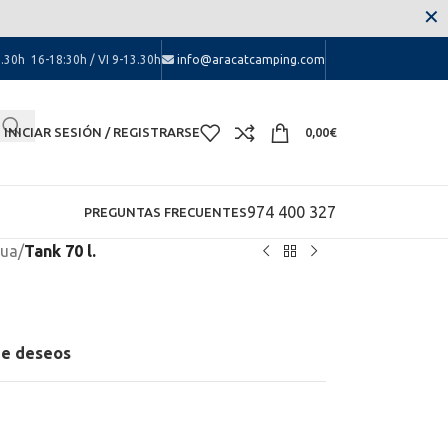
 las molestias.
✕
.30h 16-18:30h / VI 9-13.30h
info@aracatcamping.com
INICIAR SESIÓN / REGISTRARSE
0,00
€
974 400 327
PREGUNTAS FRECUENTES
gua
/
Tank 70 l.
 de deseos