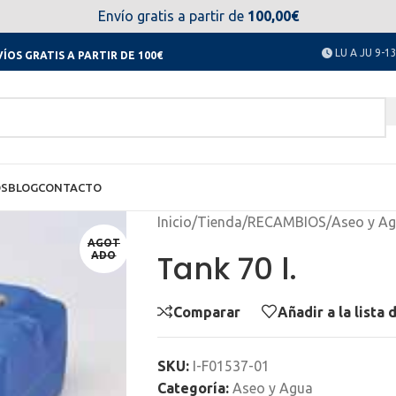
el día 11 al 23 de agosto no estaremos disponibles. Disculpen
Envío gratis a partir de
100,00€
LU A JU 9-13
ÍOS GRATIS A PARTIR DE 100€
OS
BLOG
CONTACTO
Inicio
/
Tienda
/
RECAMBIOS
/
Aseo y A
AGOT
Tank 70 l.
ADO
Comparar
Añadir a la lista
SKU:
I-F01537-01
Categoría:
Aseo y Agua