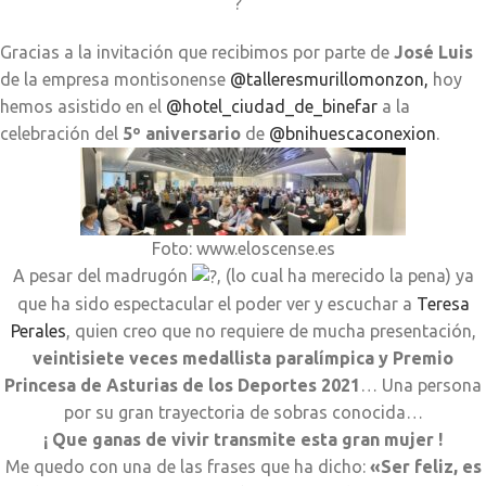
Gracias a la invitación que recibimos por parte de
José Luis
de la empresa montisonense
@talleresmurillomonzon,
hoy
hemos asistido en el
@hotel_ciudad_de_binefar
a la
celebración del
5º aniversario
de
@bnihuescaconexion
.
Foto: www.eloscense.es
A pesar del madrugón
, (lo cual ha merecido la pena) ya
que ha sido espectacular el poder ver y escuchar a
Teresa
Perales
, quien creo que no requiere de mucha presentación,
veintisiete veces medallista paralímpica y Premio
Princesa de Asturias de los Deportes 2021
… Una persona
por su gran trayectoria de sobras conocida…
¡ Que ganas de vivir transmite esta gran mujer !
Me quedo con una de las frases que ha dicho:
«Ser feliz, es