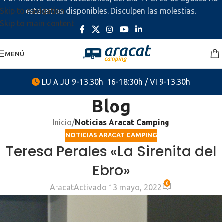
Skip to navigation
estaremos disponibles. Disculpen las molestias.
Skip to main content
MENÚ
LU A JU 9-13.30h 16-18:30h / VI 9-13.30h
Blog
Inicio
/
Noticias Aracat Camping
NOTICIAS ARACAT CAMPING
Teresa Perales «La Sirenita del
Ebro»
0
Aracat
Activado 13 mayo, 2022