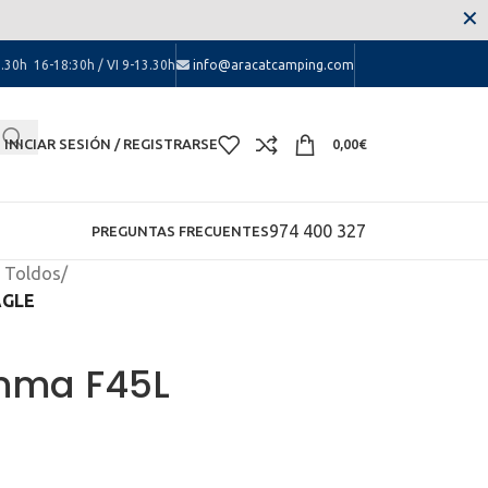
 las molestias.
✕
.30h 16-18:30h / VI 9-13.30h
info@aracatcamping.com
INICIAR SESIÓN / REGISTRARSE
0,00
€
974 400 327
PREGUNTAS FRECUENTES
 Toldos
/
AGLE
mma F45L