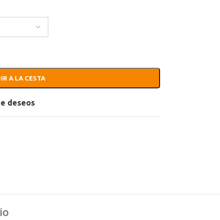
IR A LA CESTA
 de deseos
ÍO