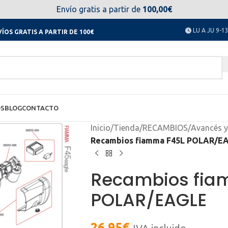
el día 11 al 23 de agosto no estaremos disponibles. Disculpen
Envío gratis a partir de
100,00€
LU A JU 9-13
ÍOS GRATIS A PARTIR DE 100€
OS
BLOG
CONTACTO
Inicio
/
Tienda
/
RECAMBIOS
/
Avancés y
Recambios fiamma F45L POLAR/E
Recambios fia
POLAR/EAGLE
26,95
€