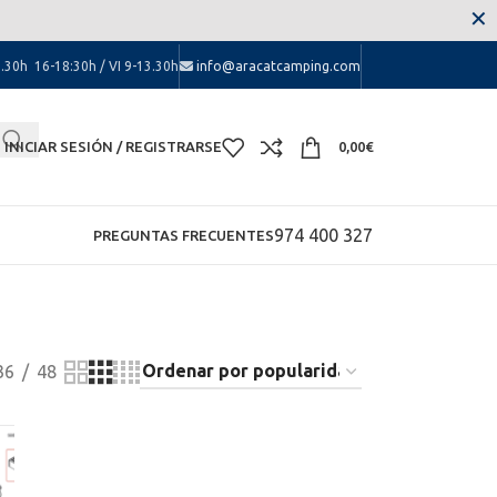
 las molestias.
✕
.30h 16-18:30h / VI 9-13.30h
info@aracatcamping.com
INICIAR SESIÓN / REGISTRARSE
0,00
€
974 400 327
PREGUNTAS FRECUENTES
36
48