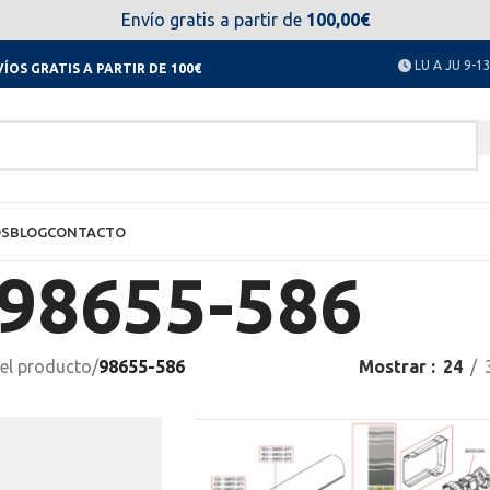
el día 11 al 23 de agosto no estaremos disponibles. Disculpen
Envío gratis a partir de
100,00€
LU A JU 9-13
ÍOS GRATIS A PARTIR DE 100€
OS
BLOG
CONTACTO
98655-586
el producto
/
98655-586
Mostrar
24