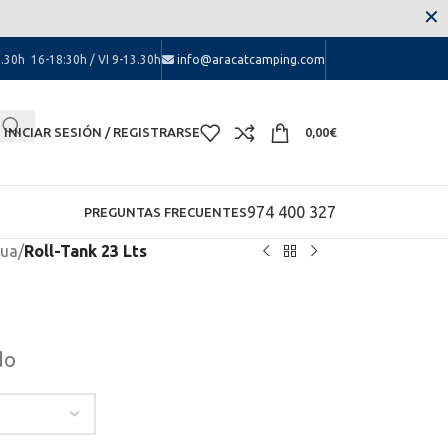
 las molestias.
✕
.30h 16-18:30h / VI 9-13.30h
info@aracatcamping.com
INICIAR SESIÓN / REGISTRARSE
0,00
€
974 400 327
PREGUNTAS FRECUENTES
gua
/
Roll-Tank 23 Lts
do