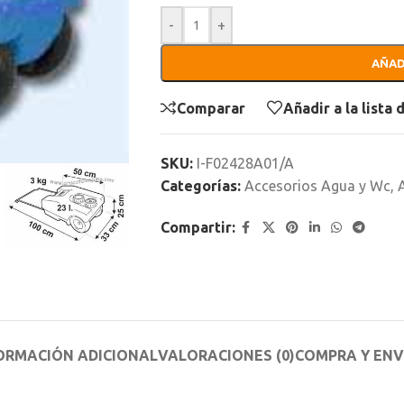
-
+
AÑAD
Comparar
Añadir a la lista
SKU:
I-F02428A01/A
Categorías:
Accesorios Agua y Wc
,
Compartir:
ORMACIÓN ADICIONAL
VALORACIONES (0)
COMPRA Y ENV