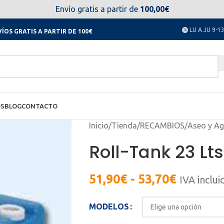
el día 11 al 23 de agosto no estaremos disponibles. Disculpen
Envío gratis a partir de
100,00€
LU A JU 9-13
ÍOS GRATIS A PARTIR DE 100€
OS
BLOG
CONTACTO
Inicio
/
Tienda
/
RECAMBIOS
/
Aseo y A
Roll-Tank 23 Lts
51,90
€
-
53,70
€
IVA inclui
MODELOS