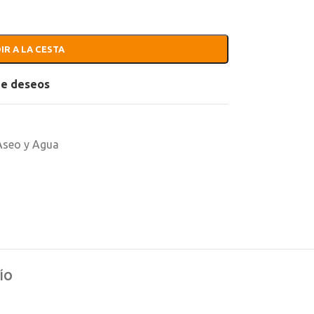
IR A LA CESTA
 de deseos
Aseo y Agua
ÍO