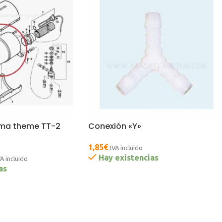
ma theme TT-2
Conexión «Y»
1,85
€
IVA incluido
Hay existencias
VA incluido
as