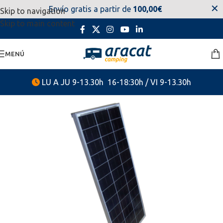
✕
Envío gratis a partir de
100,00€
Skip to navigation
estaremos disponibles. Disculpen las molestias.
Skip to main content
MENÚ
LU A JU 9-13.30h 16-18:30h / VI 9-13.30h