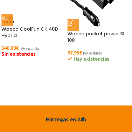
AGO
TADO
Waeco CoolFun CK 40D
Waeco pocket power SI
Hybrid
100
340,00
€
IVA incluido
57,95
€
IVA incluido
Sin existencias
Hay existencias
Entregas en 24h