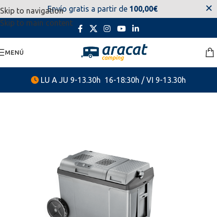
✕
Envío gratis a partir de
100,00€
Skip to navigation
estaremos disponibles. Disculpen las molestias.
Skip to main content
MENÚ
LU A JU 9-13.30h 16-18:30h / VI 9-13.30h