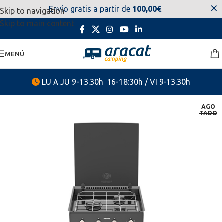
✕
Envío gratis a partir de
100,00€
Skip to navigation
estaremos disponibles. Disculpen las molestias.
Skip to main content
MENÚ
LU A JU 9-13.30h 16-18:30h / VI 9-13.30h
AGO
TADO