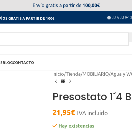
el día 11 al 23 de agosto no estaremos disponibles. Disculpen
Envío gratis a partir de
100,00€
LU A JU 9-13
ÍOS GRATIS A PARTIR DE 100€
OS
BLOG
CONTACTO
Inicio
/
Tienda
/
MOBILIARIO
/
Agua y W
Presostato 1´4 
21,95
€
IVA incluido
Hay existencias