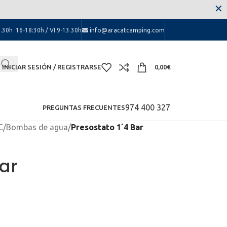
 las molestias.
✕
.30h 16-18:30h / VI 9-13.30h
info@aracatcamping.com
INICIAR SESIÓN / REGISTRARSE
0,00
€
974 400 327
PREGUNTAS FRECUENTES
C
/
Bombas de agua
/
Presostato 1´4 Bar
Bar