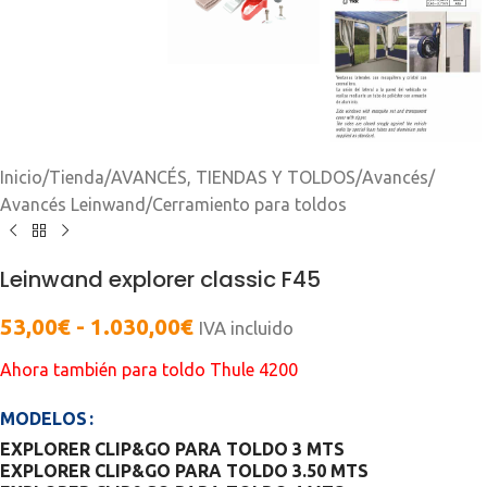
Inicio
/
Tienda
/
AVANCÉS, TIENDAS Y TOLDOS
/
Avancés
/
Avancés Leinwand
/
Cerramiento para toldos
Leinwand explorer classic F45
53,00
€
-
1.030,00
€
IVA incluido
Ahora también para toldo Thule 4200
MODELOS
EXPLORER CLIP&GO PARA TOLDO 3 MTS
EXPLORER CLIP&GO PARA TOLDO 3.50 MTS