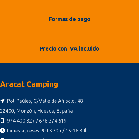
Formas de pago
Precio con IVA incluido
Aracat Camping
Pol. Paúles, C/Valle de Añisclo, 48
22400, Monzón, Huesca, España
974 400 327 / 678 374 619
Lunes a jueves: 9-13.30h / 16-18:30h