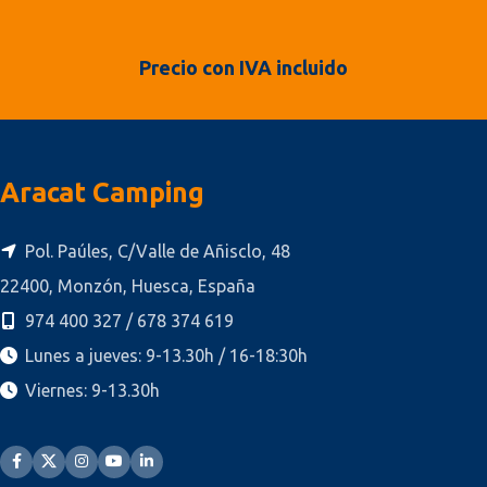
Precio con IVA incluido
Aracat Camping
Pol. Paúles, C/Valle de Añisclo, 48
22400, Monzón, Huesca, España
974 400 327 / 678 374 619
Lunes a jueves: 9-13.30h / 16-18:30h
Viernes: 9-13.30h