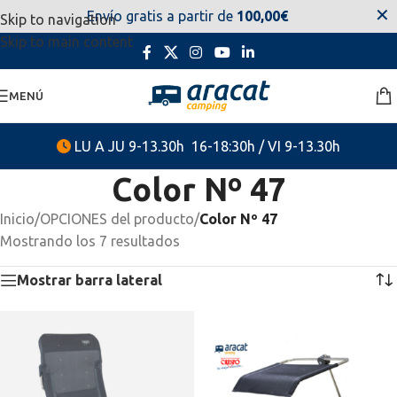
✕
Envío gratis a partir de
100,00€
Skip to navigation
estaremos disponibles. Disculpen las molestias.
Skip to main content
MENÚ
LU A JU 9-13.30h 16-18:30h / VI 9-13.30h
Color Nº 47
Inicio
/
OPCIONES del producto
/
Color Nº 47
Mostrando los 7 resultados
Mostrar barra lateral