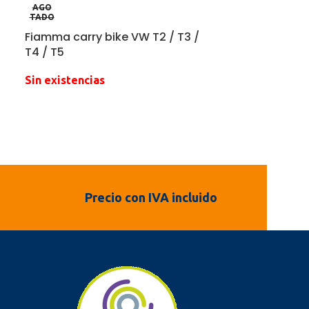
AGO
TADO
Fiamma carry bike VW T2 / T3 /
T4 / T5
Sin existencias
Precio con IVA incluido