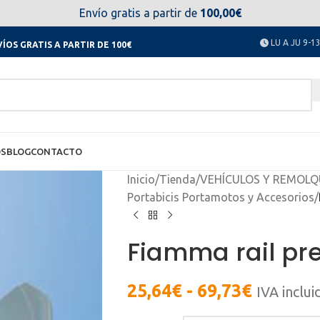
el día 11 al 23 de agosto no estaremos disponibles. Disculpen
Envío gratis a partir de
100,00€
LU A JU 9-13
ÍOS GRATIS A PARTIR DE 100€
OS
BLOG
CONTACTO
Inicio
/
Tienda
/
VEHÍCULOS Y REMOLQ
Portabicis Portamotos y Accesorios
/
Fiamma rail p
25,64
€
-
69,73
€
IVA inclui