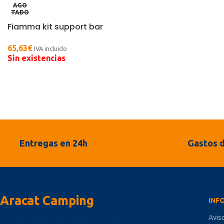
AGO
TADO
Fiamma kit support bar
65,63
€
IVA incluido
Sin existencias
Entregas en 24h
Gastos d
Aracat Camping
INF
Avis