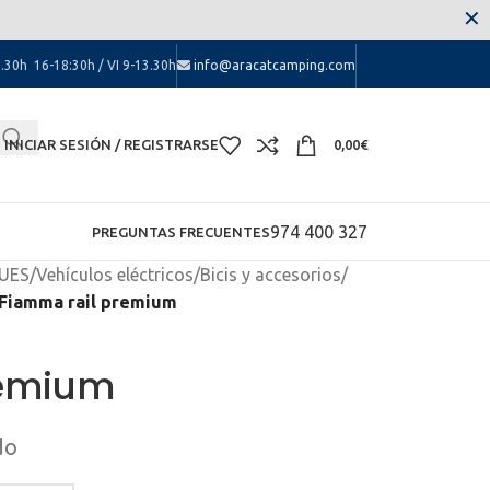
 las molestias.
✕
.30h 16-18:30h / VI 9-13.30h
info@aracatcamping.com
INICIAR SESIÓN / REGISTRARSE
0,00
€
974 400 327
PREGUNTAS FRECUENTES
UES
/
Vehículos eléctricos
/
Bicis y accesorios
/
Fiamma rail premium
remium
do