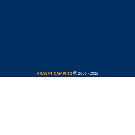
ARACAT CAMPING
2006 - 2025
ARACAT CÁMPING
¡Nos vamos de vacaciones! ☀️
Del
11 al 23 de agosto
estaremos de vacaciones,
por lo que nuestra actividad permanecerá