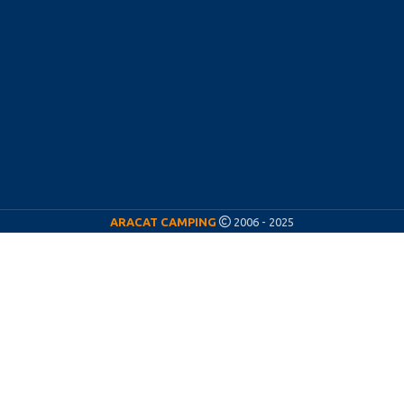
ARACAT CAMPING
2006 - 2025
ARACAT CÁMPING
¡Nos vamos de vacaciones! ☀️
Del
11 al 23 de agosto
estaremos de vacaciones,
por lo que nuestra actividad permanecerá