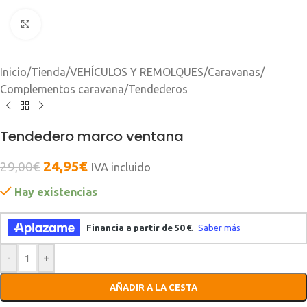
Clic para ampliar
Inicio
/
Tienda
/
VEHÍCULOS Y REMOLQUES
/
Caravanas
/
Complementos caravana
/
Tendederos
Tendedero marco ventana
24,95
€
29,00
€
IVA incluido
Hay existencias
-
+
AÑADIR A LA CESTA