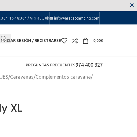
 las molestias.
✕
.30h 16-18:30h / VI 9-13.30h
info@aracatcamping.com
INICIAR SESIÓN / REGISTRARSE
0,00
€
974 400 327
PREGUNTAS FRECUENTES
UES
/
Caravanas
/
Complementos caravana
/
y XL