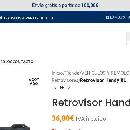
el día 11 al 23 de agosto no estaremos disponibles. Disculpen
Envío gratis a partir de
100,00€
LU A JU 9-13
ÍOS GRATIS A PARTIR DE 100€
OS
BLOG
CONTACTO
Inicio
/
Tienda
/
VEHÍCULOS Y REMOLQ
Retrovisores
/
Retrovisor Handy XL
AGOT
ADO
Retrovisor Hand
36,00
€
IVA incluido