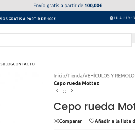
el día 11 al 23 de agosto no estaremos disponibles. Disculpen
Envío gratis a partir de
100,00€
LU A JU 9-13
ÍOS GRATIS A PARTIR DE 100€
OS
BLOG
CONTACTO
Inicio
/
Tienda
/
VEHÍCULOS Y REMOLQ
Cepo rueda Mottez
Cepo rueda Mot
Comparar
Añadir a la lista