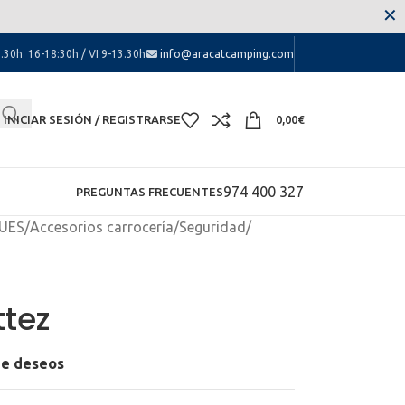
 las molestias.
✕
.30h 16-18:30h / VI 9-13.30h
info@aracatcamping.com
INICIAR SESIÓN / REGISTRARSE
0,00
€
974 400 327
PREGUNTAS FRECUENTES
UES
/
Accesorios carrocería
/
Seguridad
/
tez
 de deseos