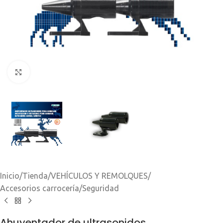
Clic para ampliar
Inicio
/
Tienda
/
VEHÍCULOS Y REMOLQUES
/
Accesorios carrocería
/
Seguridad
Ahuyentador de ultrasonidos