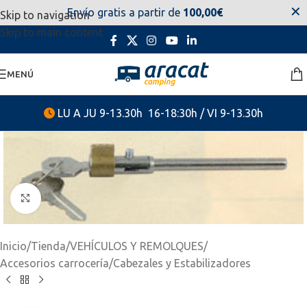
✕
Envío gratis a partir de
100,00€
Skip to navigation
estaremos disponibles. Disculpen las molestias.
Skip to main content
MENÚ
LU A JU 9-13.30h 16-18:30h / VI 9-13.30h
Clic para ampliar
Inicio
/
Tienda
/
VEHÍCULOS Y REMOLQUES
/
Accesorios carrocería
/
Cabezales y Estabilizadores