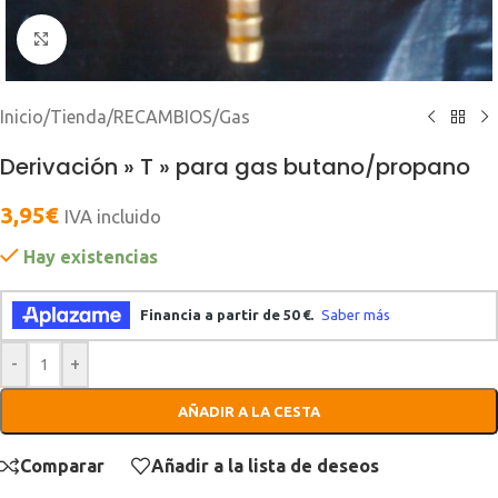
Clic para ampliar
Inicio
/
Tienda
/
RECAMBIOS
/
Gas
Derivación » T » para gas butano/propano
3,95
€
IVA incluido
Hay existencias
-
+
AÑADIR A LA CESTA
Comparar
Añadir a la lista de deseos