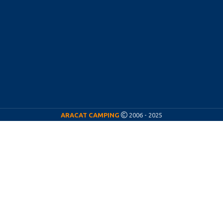
ARACAT CAMPING
2006 - 2025
ARACAT CÁMPING
¡Nos vamos de vacaciones! ☀️
Del
11 al 23 de agosto
estaremos de vacaciones,
por lo que nuestra actividad permanecerá
pausada durante esos días.