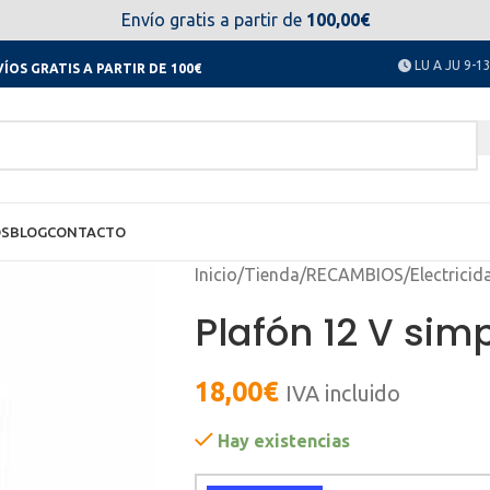
el día 11 al 23 de agosto no estaremos disponibles. Disculpen
Envío gratis a partir de
100,00€
LU A JU 9-13
ÍOS GRATIS A PARTIR DE 100€
OS
BLOG
CONTACTO
Inicio
/
Tienda
/
RECAMBIOS
/
Electricid
Plafón 12 V sim
18,00
€
IVA incluido
Hay existencias