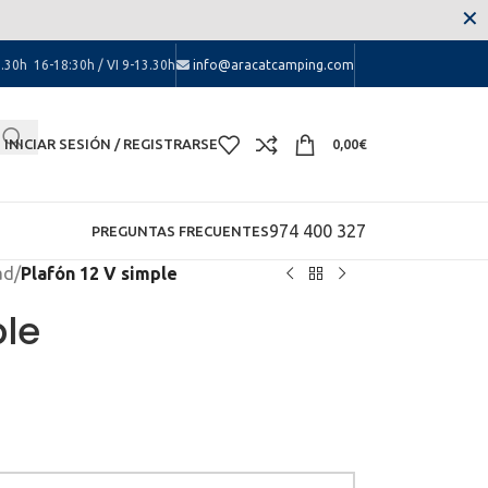
 las molestias.
✕
.30h 16-18:30h / VI 9-13.30h
info@aracatcamping.com
INICIAR SESIÓN / REGISTRARSE
0,00
€
974 400 327
PREGUNTAS FRECUENTES
ad
/
Plafón 12 V simple
ple