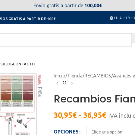
el día 11 al 23 de agosto no estaremos disponibles. Disculpen
Envío gratis a partir de
100,00€
LU A JU 9-13
ÍOS GRATIS A PARTIR DE 100€
OS
BLOG
CONTACTO
Inicio
/
Tienda
/
RECAMBIOS
/
Avancés y
Recambios Fia
30,95
€
-
36,95
€
IVA inclui
OPCIONES