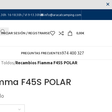
 las molestias.
✕
.30h 16-18:30h / VI 9-13.30h
info@aracatcamping.com
INICIAR SESIÓN / REGISTRARSE
0,00
€
974 400 327
PREGUNTAS FRECUENTES
 Toldos
/
Recambios Fiamma F45S POLAR
mma F45S POLAR
do