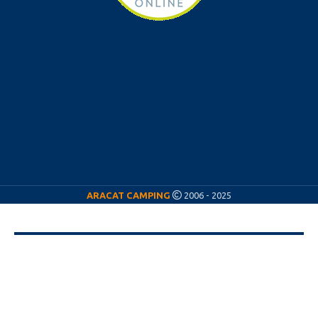
ARACAT CAMPING
2006 - 2025
ARACAT CÁMPING
¡Nos vamos de vacaciones! ☀️
Del
11 al 23 de agosto
estaremos de vacaciones,