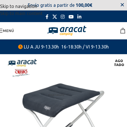
✕
Envío gratis a partir de
100,00€
Skip to navigation
estaremos disponibles. Disculpen las molestias.
Skip to main content
MENÚ
LU A JU 9-13.30h 16-18:30h / VI 9-13.30h
AGO
TADO