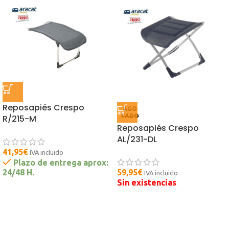
Reposapiés Crespo
AGO
TADO
R/215-M
Reposapiés Crespo
AL/231-DL
41,95
€
IVA incluido
Plazo de entrega aprox:
24/48 H.
59,95
€
IVA incluido
Sin existencias