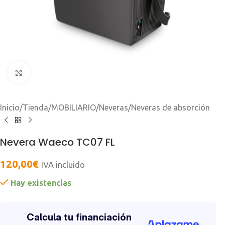
Clic para ampliar
Inicio
/
Tienda
/
MOBILIARIO
/
Neveras
/
Neveras de absorción
Nevera Waeco TC07 FL
120,00
€
IVA incluido
Hay existencias