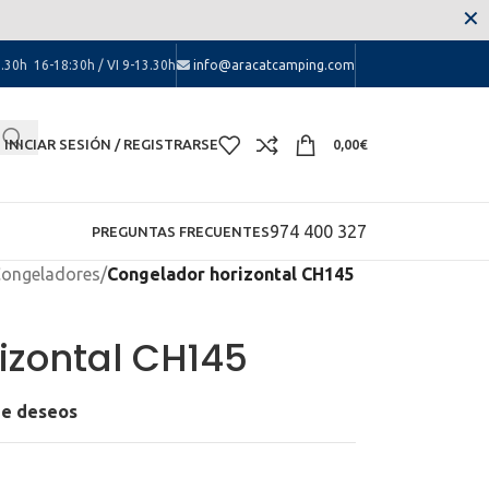
 las molestias.
✕
.30h 16-18:30h / VI 9-13.30h
info@aracatcamping.com
INICIAR SESIÓN / REGISTRARSE
0,00
€
974 400 327
PREGUNTAS FRECUENTES
ongeladores
/
Congelador horizontal CH145
izontal CH145
 de deseos