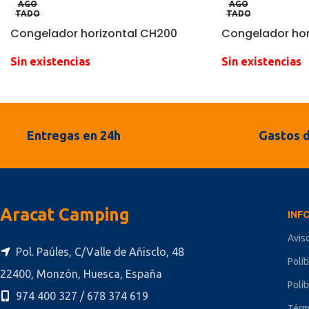
AGO
AGO
TADO
TADO
Congelador horizontal CH200
Congelador hor
Sin existencias
Sin existencias
Entregas en 24h
Gastos d
Aracat Camping
INF
Avis
Pol. Paúles, C/Valle de Añisclo, 48
Polít
22400, Monzón, Huesca, España
Polít
974 400 327 / 678 374 619
Térm