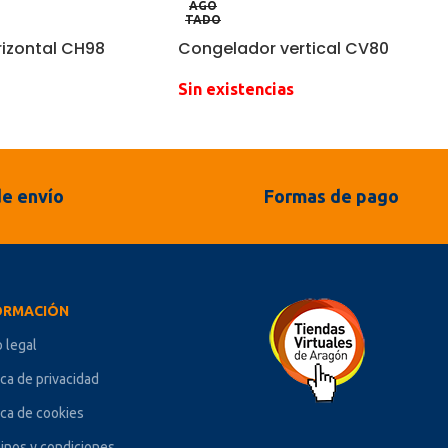
AGO
TADO
izontal CH98
Congelador vertical CV80
Sin existencias
e envío
Formas de pago
ORMACIÓN
o legal
ica de privacidad
ica de cookies
inos y condiciones