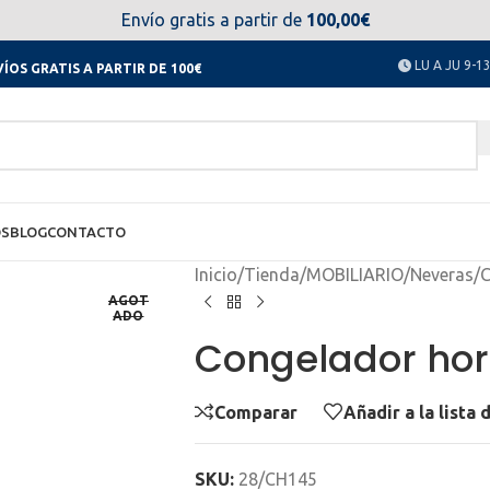
el día 11 al 23 de agosto no estaremos disponibles. Disculpen
Envío gratis a partir de
100,00€
LU A JU 9-13
ÍOS GRATIS A PARTIR DE 100€
OS
BLOG
CONTACTO
Inicio
/
Tienda
/
MOBILIARIO
/
Neveras
/
C
AGOT
ADO
Congelador hor
Comparar
Añadir a la lista
SKU:
28/CH145