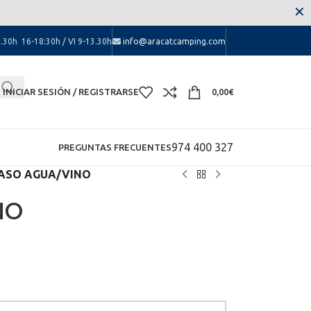
 las molestias.
✕
.30h 16-18:30h / VI 9-13.30h
info@aracatcamping.com
INICIAR SESIÓN / REGISTRARSE
0,00
€
974 400 327
PREGUNTAS FRECUENTES
ASO AGUA/VINO
NO