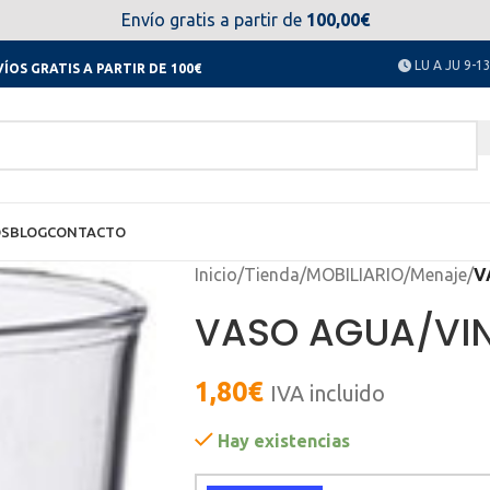
el día 11 al 23 de agosto no estaremos disponibles. Disculpen
Envío gratis a partir de
100,00€
LU A JU 9-13
ÍOS GRATIS A PARTIR DE 100€
OS
BLOG
CONTACTO
Inicio
/
Tienda
/
MOBILIARIO
/
Menaje
/
V
VASO AGUA/VI
1,80
€
IVA incluido
Hay existencias