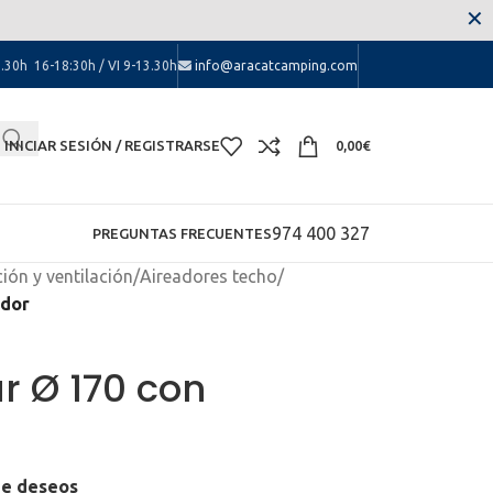
 las molestias.
✕
.30h 16-18:30h / VI 9-13.30h
info@aracatcamping.com
INICIAR SESIÓN / REGISTRARSE
0,00
€
974 400 327
PREGUNTAS FRECUENTES
ión y ventilación
/
Aireadores techo
/
ador
ar Ø 170 con
 de deseos