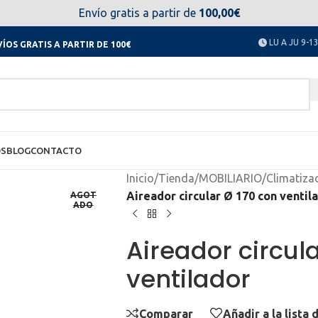
el día 11 al 23 de agosto no estaremos disponibles. Disculpen
Envío gratis a partir de
100,00€
LU A JU 9-13
ÍOS GRATIS A PARTIR DE 100€
OS
BLOG
CONTACTO
Inicio
/
Tienda
/
MOBILIARIO
/
Climatizac
Aireador circular Ø 170 con ventil
AGOT
ADO
Aireador circul
ventilador
Comparar
Añadir a la lista