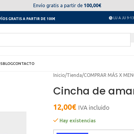
el día 11 al 23 de agosto no estaremos disponibles. Disculpen
Envío gratis a partir de
100,00€
LU A JU 9-13
ÍOS GRATIS A PARTIR DE 100€
OS
BLOG
CONTACTO
Inicio
/
Tienda
/
COMPRAR MÁS X MEN
Cincha de ama
12,00
€
IVA incluido
Hay existencias