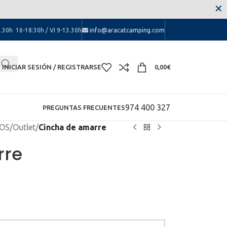
 las molestias.
✕
.30h 16-18:30h / VI 9-13.30h
info@aracatcamping.com
INICIAR SESIÓN / REGISTRARSE
0,00
€
974 400 327
PREGUNTAS FRECUENTES
OS
/
Outlet
/
Cincha de amarre
rre