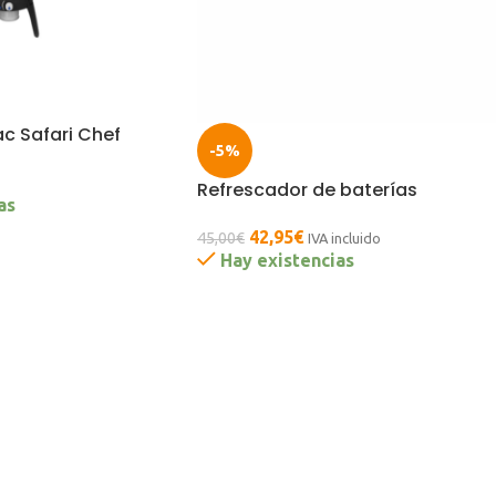
 Safari Chef
-5%
o
Refrescador de baterías
as
42,95
€
45,00
€
IVA incluido
Hay existencias