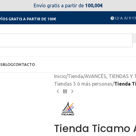
el día 11 al 23 de agosto no estaremos disponibles. Disculpen
Envío gratis a partir de
100,00€
LU A JU 9-13
ÍOS GRATIS A PARTIR DE 100€
OS
BLOG
CONTACTO
Inicio
/
Tienda
/
AVANCÉS, TIENDAS Y
Tiendas 5 ó más personas
/
Tienda T
Tienda Ticamo 