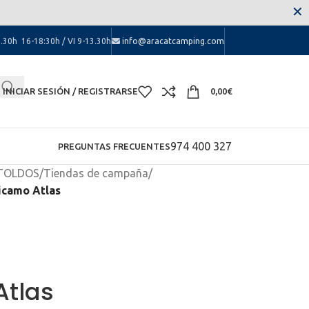
 las molestias.
✕
.30h 16-18:30h / VI 9-13.30h
info@aracatcamping.com
INICIAR SESIÓN / REGISTRARSE
0,00
€
974 400 327
PREGUNTAS FRECUENTES
 TOLDOS
/
Tiendas de campaña
/
icamo Atlas
Atlas