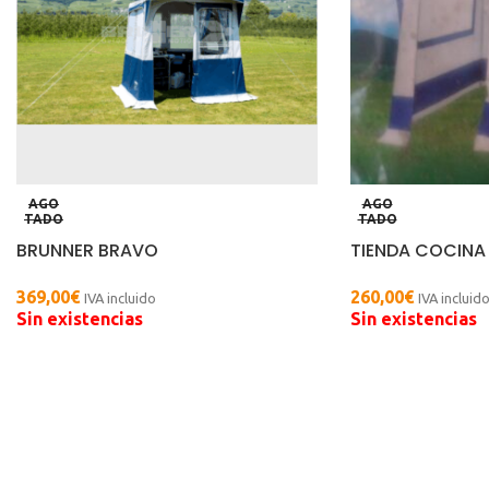
AGO
AGO
TADO
TADO
BRUNNER BRAVO
TIENDA COCINA
369,00
€
260,00
€
IVA incluido
IVA incluid
Sin existencias
Sin existencias