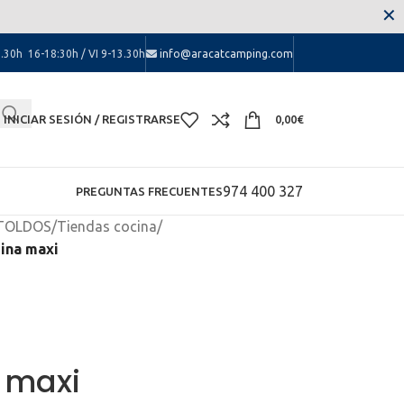
 las molestias.
✕
.30h 16-18:30h / VI 9-13.30h
info@aracatcamping.com
INICIAR SESIÓN / REGISTRARSE
0,00
€
974 400 327
PREGUNTAS FRECUENTES
 TOLDOS
/
Tiendas cocina
/
ina maxi
 maxi