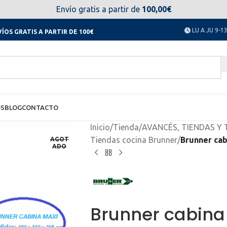
el día 11 al 23 de agosto no estaremos disponibles. Disculpen
Envío gratis a partir de
100,00€
LU A JU 9-13
ÍOS GRATIS A PARTIR DE 100€
OS
BLOG
CONTACTO
Inicio
/
Tienda
/
AVANCÉS, TIENDAS Y
Tiendas cocina Brunner
/
Brunner cab
AGOT
ADO
Brunner cabina