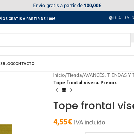
el día 11 al 23 de agosto no estaremos disponibles. Disculpen
Envío gratis a partir de
100,00€
LU A JU 9-13
ÍOS GRATIS A PARTIR DE 100€
OS
BLOG
CONTACTO
Inicio
/
Tienda
/
AVANCÉS, TIENDAS Y
Tope frontal visera. Prenox
Tope frontal vis
4,55
€
IVA incluido