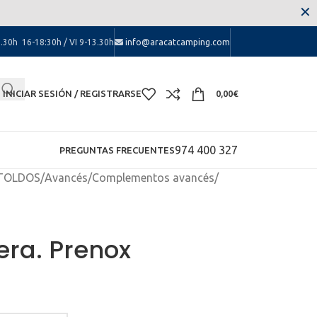
 las molestias.
✕
.30h 16-18:30h / VI 9-13.30h
info@aracatcamping.com
INICIAR SESIÓN / REGISTRARSE
0,00
€
974 400 327
PREGUNTAS FRECUENTES
 TOLDOS
/
Avancés
/
Complementos avancés
/
era. Prenox