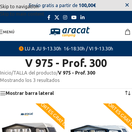
✕
Envío gratis a partir de
100,00€
Skip to navigation
estaremos disponibles. Disculpen las molestias.
Skip to main content
MENÚ
LU A JU 9-13.30h 16-18:30h / VI 9-13.30h
V 975 - Prof. 300
Inicio
/
TALLA del producto
/
V 975 - Prof. 300
Mostrando los 3 resultados
Mostrar barra lateral
PORTES GRATIS
PORTES GRAT