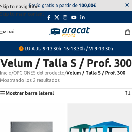
✕
Envío gratis a partir de
100,00€
Skip to navigation
estaremos disponibles. Disculpen las molestias.
Skip to main content
MENÚ
LU A JU 9-13.30h 16-18:30h / VI 9-13.30h
Velum / Talla S / Prof. 300
Inicio
/
OPCIONES del producto
/
Velum / Talla S / Prof. 300
Mostrando los 2 resultados
Mostrar barra lateral