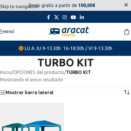
✕
Envío gratis a partir de
100,00€
Skip to navigation
estaremos disponibles. Disculpen las molestias.
Skip to main content
MENÚ
LU A JU 9-13.30h 16-18:30h / VI 9-13.30h
TURBO KIT
Inicio
/
OPCIONES del producto
/
TURBO KIT
Mostrando el único resultado
Mostrar barra lateral