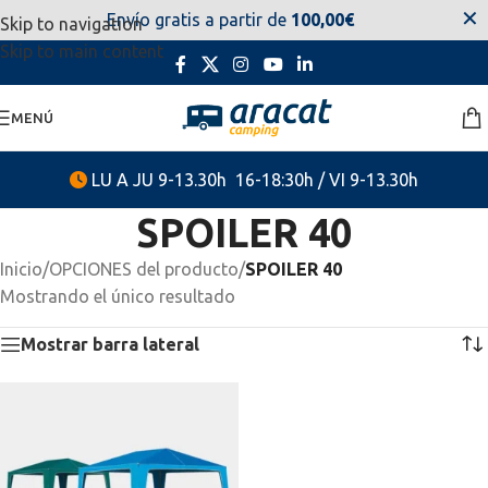
✕
Envío gratis a partir de
100,00€
Skip to navigation
estaremos disponibles. Disculpen las molestias.
Skip to main content
MENÚ
LU A JU 9-13.30h 16-18:30h / VI 9-13.30h
SPOILER 40
Inicio
/
OPCIONES del producto
/
SPOILER 40
Mostrando el único resultado
Mostrar barra lateral