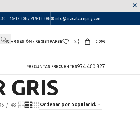
 las molestias.
✕
.30h 16-18:30h / VI 9-13.30h
info@aracatcamping.com
INICIAR SESIÓN / REGISTRARSE
0,00
€
974 400 327
PREGUNTAS FRECUENTES
 GRIS
36
48