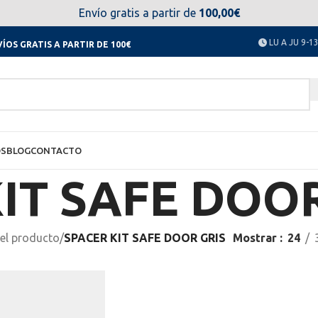
el día 11 al 23 de agosto no estaremos disponibles. Disculpen
Envío gratis a partir de
100,00€
LU A JU 9-13
ÍOS GRATIS A PARTIR DE 100€
OS
BLOG
CONTACTO
IT SAFE DOOR
el producto
/
SPACER KIT SAFE DOOR GRIS
Mostrar
24