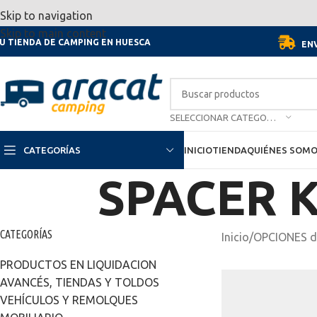
Por motivo de las vacaciones, d
Skip to navigation
Skip to main content
U TIENDA DE CAMPING EN HUESCA
ENV
SELECCIONAR CATEGORÍA
CATEGORÍAS
INICIO
TIENDA
QUIÉNES SOM
SPACER K
CATEGORÍAS
Inicio
/
OPCIONES d
PRODUCTOS EN LIQUIDACION
AVANCÉS, TIENDAS Y TOLDOS
VEHÍCULOS Y REMOLQUES